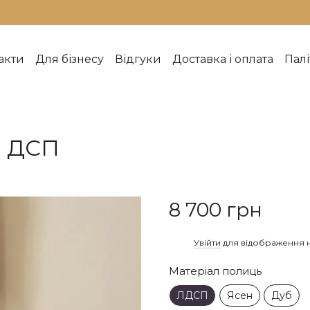
акти
Для бізнесу
Відгуки
Доставка і оплата
Палі
рмін виготовлення
Індивідуальні замовлення
Про
говір публічної оферти
Рекомендації з догляду
Об
ш PDF каталог
Каталог
о ДСП
8 700 грн
%
Увійти
для відображення 
Матеріал полиць
ЛДСП
Ясен
Дуб