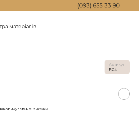
(093) 655 33 90
тра матеріалів
 компанію
мін та повернення
Артикул
В04
накопичувальної знижки