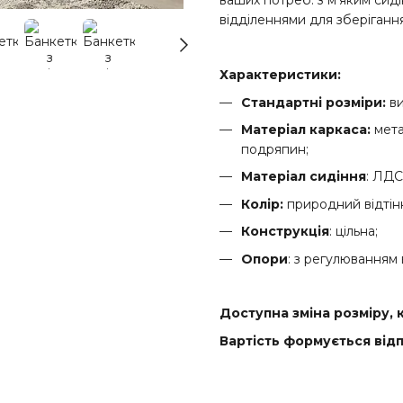
ваших потреб: з м’яким сид
відділеннями для зберігання
Характеристики:
Стандартні розміри:
ви
Матеріал каркаса:
мета
подряпин;
Матеріал сидіння
: ЛДС
Колір:
природний відтін
Конструкція
: цільна;
Опори
: з регулюванням 
Доступна зміна розміру, 
Вартість формується відп