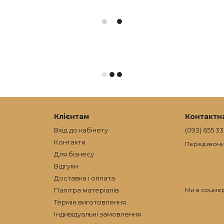
Клієнтам
Контактн
Вхід до кабінету
(093) 655 33
Контакти
Передзвони
Для бізнесу
Відгуки
Доставка і оплата
Палітра матеріалів
Ми в соцме
Термін виготовлення
Індивідуальні замовлення