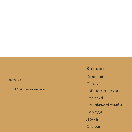
Каталог
Колекції
© 2026
Столи
Мобільна версія
Loft передпокої
Стелажі
Приліжкові тумби
Комоди
Ліжка
Стільці