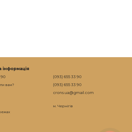
а інформація
 90
(093) 655 33 90
(093) 655 33 90
ти вам?
crons.ua@gmail.com
м. Чернігів
режах