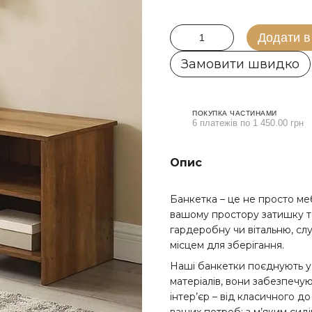
Додати в
Замовити швидко
ПОКУПКА ЧАСТИНАМИ
6 платежів по 1 450.00 грн
Опис
Банкетка – це не просто ме
вашому простору затишку та
гардеробну чи вітальню, сл
місцем для зберігання.
Наші банкетки поєднують у с
матеріалів, вони забезпечу
інтер’єр – від класичного 