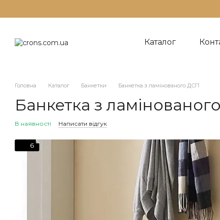
Перейти до основного контенту
Каталог
Конт
Те
До
На
Головна
Каталог
Банкетки
Банкетка з ламінованого ДСП
Банкетка з ламінованог
В наявності
Написати відгук
6