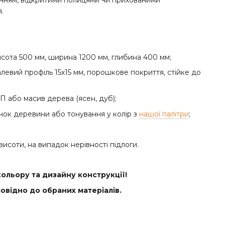
інням, відкритими полицями чи прихованими
.
сота 500 мм, ширина 1200 мм, глибина 400 мм;
левий профіль 15х15 мм, порошкове покриття, стійке до
П або масив дерева (ясен, дуб);
нок деревини або тонування у колір з
нашої палітри
;
висоти, на випадок нерівності підлоги.
кольору та дизайну конструкції!
овідно до обраних матеріалів.