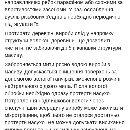
направляючих рейок парафіном або схожими за
властивостями засобами. У разі ослаблення
вузлів різьбових з'єднань необхідно періодично
підтягувати їх.
Протирати дерев'яні вироби слід у напрямку
структури волокон деревини , це дозволить
чистити, не забиваючи дрібні канавки структури
масиву.
Забороняється мити рясно водою вироби з
масиву. Допускається очищення поверхонь за
допомогою вологої ганчірки, змоченої в розчині
нейтрального рідкого мила. Після вологої
обробки необхідно одразу протерти насухо.
Потраплення надлишкової вологи через
сполучні шви всередину виробу може викликати
мікротріщини, щоб цього не сталося достатньо
протерти насухо. Не можна допускати висихання
жирних плям та інших сильних забруднень на