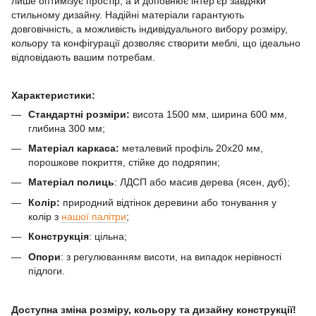
лише оптимізує простір, а й доповнює інтер’єр завдяки
стильному дизайну. Надійні матеріали гарантують
довговічність, а можливість індивідуального вибору розміру,
кольору та конфігурації дозволяє створити меблі, що ідеально
відповідають вашим потребам.
Характеристики:
Стандартні розміри:
висота 1500 мм, ширина 600 мм,
глибина 300 мм;
Матеріал каркаса:
металевий профіль 20х20 мм,
порошкове покриття, стійке до подряпин;
Матеріал полиць
: ЛДСП або масив дерева (ясен, дуб);
Колір:
природний відтінок деревини або тонування у
колір з
нашої палітри
;
Конструкція
: цільна;
Опори
: з регулюванням висоти, на випадок нерівності
підлоги.
Доступна зміна розміру, кольору та дизайну конструкції!