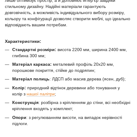
лише оптимізує простір, а й доповнює інтер’єр завдяки
стильному дизайну. Надійні матеріали гарантують
довговічність, а можливість індивідуального вибору розміру,
кольору та конфігурації дозволяє створити меблі, що ідеально
відповідають вашим потребам.
Характеристики:
Стандартні розміри:
висота 2200 мм, ширина 2400 мм,
глибина 300 мм;
Матеріал каркаса:
металевий профіль 20х20 мм,
порошкове покриття, стійке до подряпин;
Матеріал полиць
: ЛДСП або масив дерева (ясен, дуб);
Колір:
природний відтінок деревини або тонування у
колір з
нашої палітри
;
Конструкція
: розбірна з кріпленням до стіни, всі необхідні
кріплення входять у комплект;
Опори
: з регулюванням висоти, на випадок нерівності
підлоги.