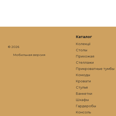
Каталог
Колекції
© 2026
Столы
Мобильная версия
Прихожая
Стеллажи
Прикроватные тумбы
Комоды
Кровати
Стулья
Банкетки
Шкафы
Гардеробы
Консоль