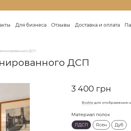
акты
Для бизнеса
Отзывы
Доставка и оплата
Па
ок изготовления
Индивидуальные заказы
Про к
говор публичной оферты
Рекомендации по уходу
ш PDF каталог
Каталог
ламинированного ДСП
инированного ДСП
3 400 грн
%
Войти
для отображения н
Материал полок
ЛДСП
Ясен
Дуб