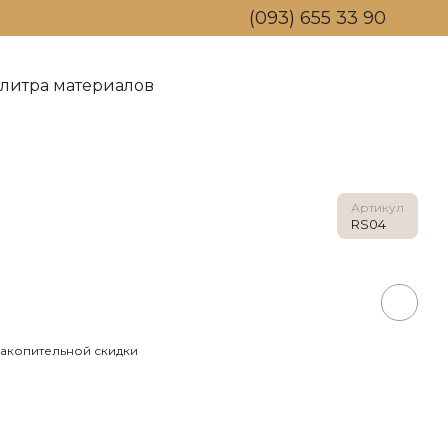
(093) 655 33 90
литра материалов
омпанию
Обмен и возврат
Артикул
RS04
акопительной скидки