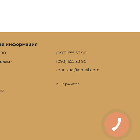
ая информация
 90
(093) 655 33 90
(093) 655 33 90
ь вам?
crons.ua@gmail.com
г. Чернигов
ях