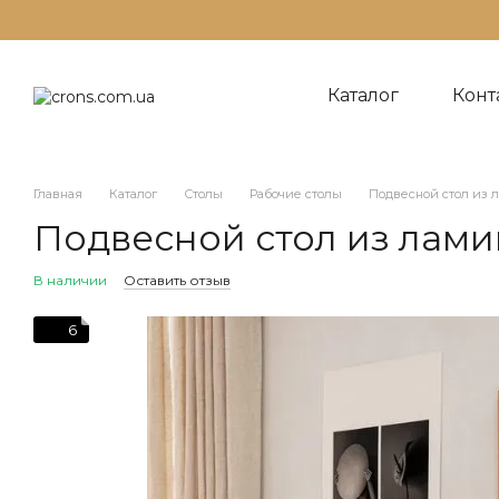
Перейти к основному контенту
Каталог
Конт
Ср
До
На
Главная
Каталог
Столы
Рабочие столы
Подвесной стол из 
Подвесной стол из лам
В наличии
Оставить отзыв
6